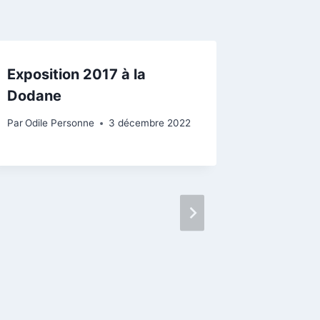
Exposition 2017 à la
Dodane
Par
Odile Personne
3 décembre 2022
EXPO A
Par
operso