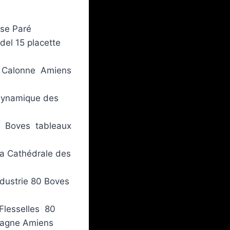
ise Paré
del 15 placette
 A Calonne Amiens
Dynamique des
80 Boves tableaux
 la Cathédrale des
ndustrie 80 Boves
 Flesselles 80
magne Amiens