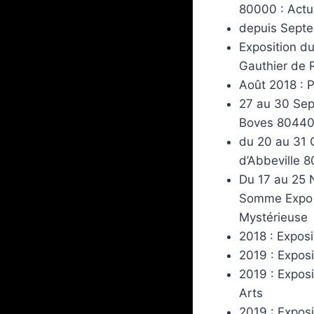
80000 : Actu
depuis Septe
Exposition d
Gauthier de 
Août 2018 : P
27 au 30 Sep
Boves 80440 
du 20 au 31 O
d’Abbeville 8
Du 17 au 25 
Somme Expo Co
Mystérieuse
2018 : Exposi
2019 : Expos
2019 : Exposi
Arts
2019 : Exposi