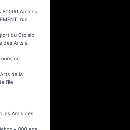
ins 80000 Amiens
DREMENT rue
 port du Croisic
s des Arts à
 Tourisme
Arts de la
 l’Ile
ec les Amis des
léthon « 800 ans