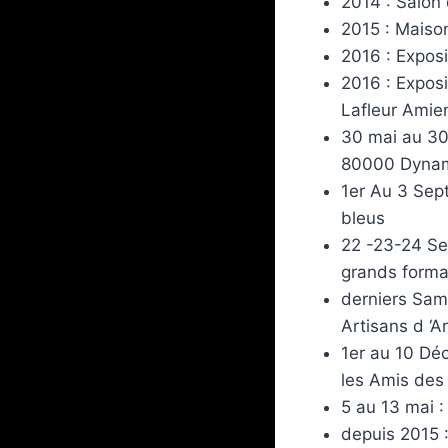
2014 : Salon
2015 : Maiso
2016 : Expos
2016 : Exposi
Lafleur Ami
30 mai au 30
80000 Dynam
1er Au 3 Sep
bleus
22 -23-24 Se
grands form
derniers Same
Artisans d ‘Ar
1er au 10 Dé
les Amis des
5 au 13 mai :
depuis 2015 