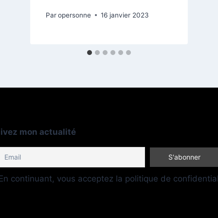
Par
opersonne
16 janvier 2023
ivez mon actualité
n continuant, vous acceptez la politique de confidential