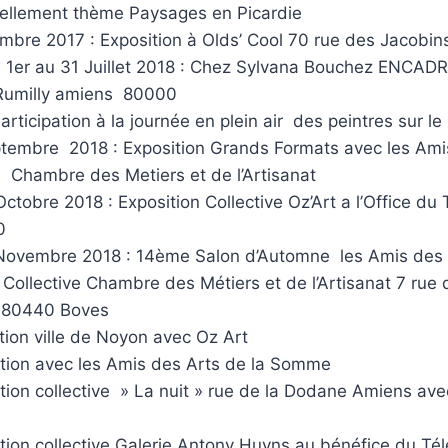
ellement thème Paysages en Picardie
mbre 2017 : Exposition à Olds’ Cool 70 rue des Jacob
u 1er au 31 Juillet 2018 : Chez Sylvana Bouchez ENCA
Rumilly amiens 80000
articipation à la journée en plein air des peintres sur le
tembre 2018 : Exposition Grands Formats avec les Ami
Chambre des Metiers et de l’Artisanat
ctobre 2018 : Exposition Collective Oz’Art a l’Office du
0
Novembre 2018 : 14ème Salon d’Automne les Amis des 
llective Chambre des Métiers et de l’Artisanat 7 rue de
 80440 Boves
tion ville de Noyon avec Oz Art
ition avec les Amis des Arts de la Somme
tion collective » La nuit » rue de la Dodane Amiens av
tion collective Galerie Antony Huyns au bénéfice du Té