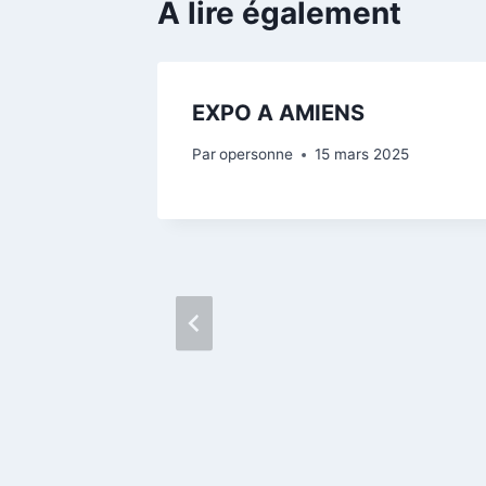
A lire également
 au
EXPO A AMIENS
, Le
Par
opersonne
15 mars 2025
2023