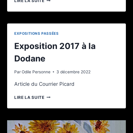
LIRE LA SUITE
OU
LA
NAISSANCE
DU
MONDE
EXPOSITIONS PASSÉES
Exposition 2017 à la
Dodane
Par
Odile Personne
3 décembre 2022
Article du Courrier Picard
EXPOSITION
LIRE LA SUITE
2017
À
LA
DODANE