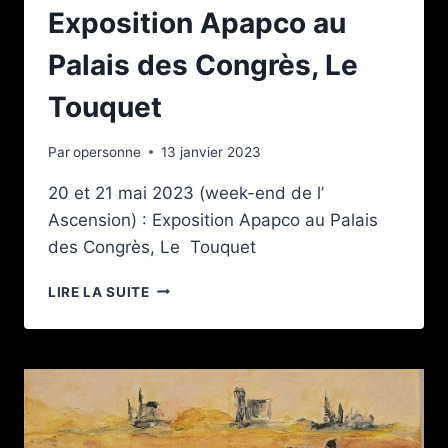
MAI
Exposition Apapco au
2023
Palais des Congrès, Le
Touquet
Par
opersonne
13 janvier 2023
20 et 21 mai 2023 (week-end de l’
Ascension) : Exposition Apapco au Palais
des Congrès, Le Touquet
EXPOSITION APAPCO
LIRE LA SUITE
AU
PALAIS
DES
CONGRÈS,
LE
TOUQUET