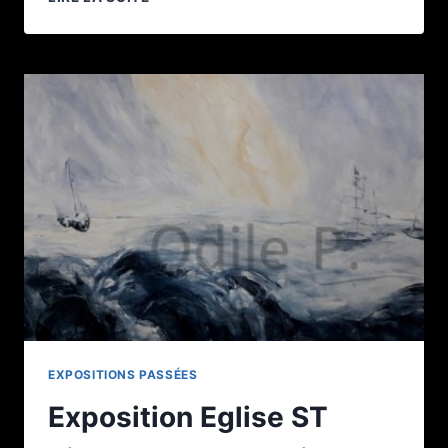
SALON
DES
INDÉPENDANTS
ART
CAPITAL AU GRAND
PALAIS
ÉPHÉMÈRE
SUR
LE
CHAMP
DE
MARS
EXPOSITIONS PASSÉES
Exposition Eglise ST