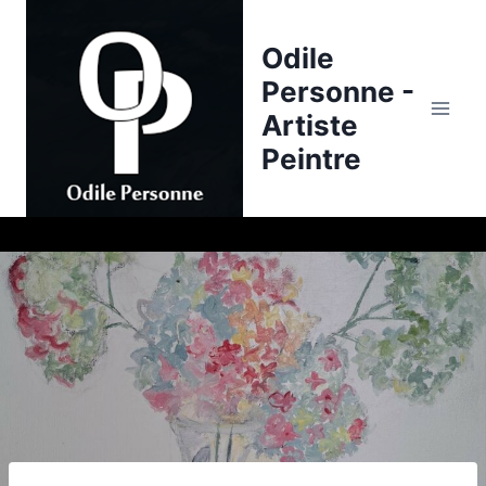
Skip
to
Odile
content
Personne -
Artiste
Peintre