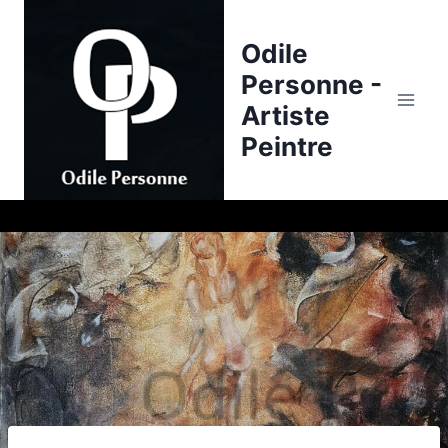
Skip
to
Odile
content
Personne -
Artiste
Peintre